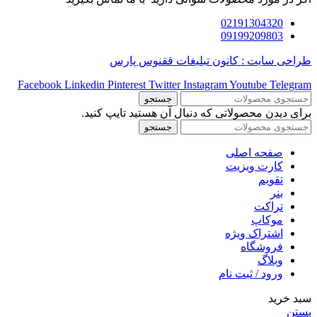
02191304320
09199209803
طراحی سایت : کانون تبلیغات ققنوس پارس
Facebook
Linkedin
Pinterest
Twitter
Instagram
Youtube
Telegram
جستجو
برای دیدن محصولاتی که دنبال آن هستید تایپ کنید.
جستجو
صفحه اصلی
کارت ویزیت
تقویم
بنر
تراکت
موکاپ
اشتراک ویژه
فروشگاه
وبلاگ
ورود / ثبت نام
سبد خرید
بستن