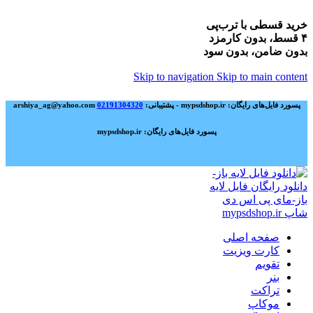
خرید قسطی با ترب‌پی
۴ قسط، بدون کارمزد
بدون ضامن، بدون سود
Skip to navigation
Skip to main content
پسورد فایل‌های رایگان: mypsdshop.ir - پشتیبانی: arshiya_ag@yahoo.com
02191304320
پسورد فایل‌های رایگان: mypsdshop.ir
صفحه اصلی
کارت ویزیت
تقویم
بنر
تراکت
موکاپ