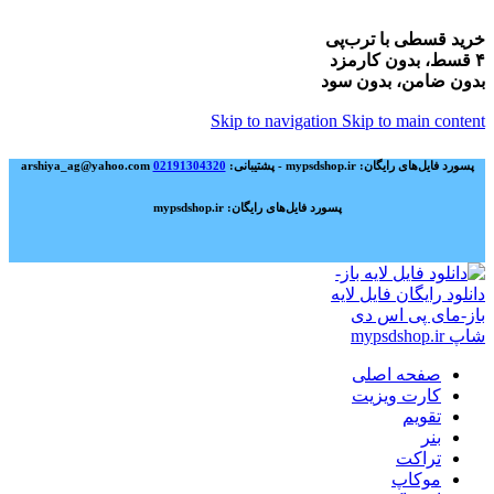
خرید قسطی با ترب‌پی
۴ قسط، بدون کارمزد
بدون ضامن، بدون سود
Skip to navigation
Skip to main content
پسورد فایل‌های رایگان: mypsdshop.ir - پشتیبانی: arshiya_ag@yahoo.com
02191304320
پسورد فایل‌های رایگان: mypsdshop.ir
صفحه اصلی
کارت ویزیت
تقویم
بنر
تراکت
موکاپ