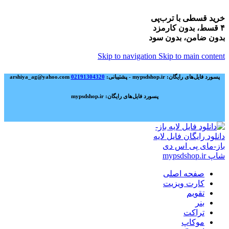
خرید قسطی با ترب‌پی
۴ قسط، بدون کارمزد
بدون ضامن، بدون سود
Skip to navigation
Skip to main content
پسورد فایل‌های رایگان: mypsdshop.ir - پشتیبانی: arshiya_ag@yahoo.com
02191304320
پسورد فایل‌های رایگان: mypsdshop.ir
صفحه اصلی
کارت ویزیت
تقویم
بنر
تراکت
موکاپ