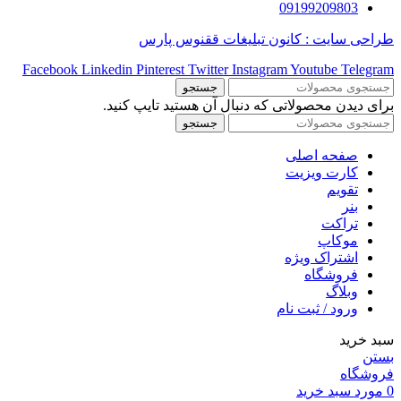
09199209803
طراحی سایت : کانون تبلیغات ققنوس پارس
Facebook
Linkedin
Pinterest
Twitter
Instagram
Youtube
Telegram
جستجو
برای دیدن محصولاتی که دنبال آن هستید تایپ کنید.
جستجو
صفحه اصلی
کارت ویزیت
تقویم
بنر
تراکت
موکاپ
اشتراک ویژه
فروشگاه
وبلاگ
ورود / ثبت نام
سبد خرید
بستن
فروشگاه
0
مورد
سبد خرید