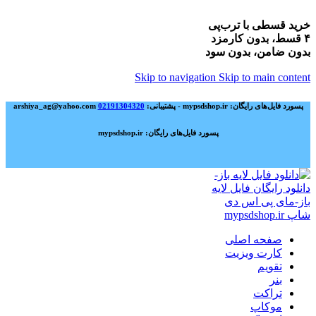
خرید قسطی با ترب‌پی
۴ قسط، بدون کارمزد
بدون ضامن، بدون سود
Skip to navigation
Skip to main content
پسورد فایل‌های رایگان: mypsdshop.ir - پشتیبانی: arshiya_ag@yahoo.com
02191304320
پسورد فایل‌های رایگان: mypsdshop.ir
صفحه اصلی
کارت ویزیت
تقویم
بنر
تراکت
موکاپ