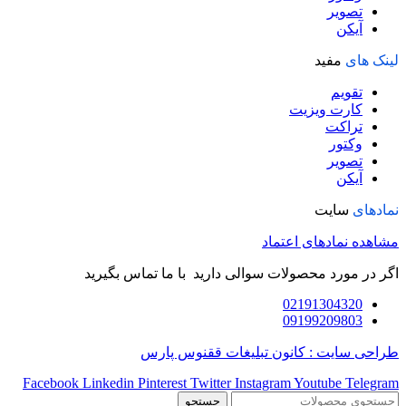
تصویر
آیکن
لینک های
مفید
تقویم
کارت ویزیت
تراکت
وکتور
تصویر
آیکن
نمادهای
سایت
مشاهده نمادهای اعتماد
اگر در مورد محصولات سوالی دارید با ما تماس بگیرید
02191304320
09199209803
طراحی سایت : کانون تبلیغات ققنوس پارس
Facebook
Linkedin
Pinterest
Twitter
Instagram
Youtube
Telegram
جستجو