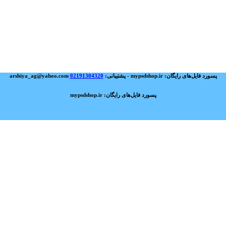
پسورد فایل‌های رایگان: mypsdshop.ir - پشتیبانی: arshiya_ag@yahoo.com
02191304320
پسورد فایل‌های رایگان: mypsdshop.ir