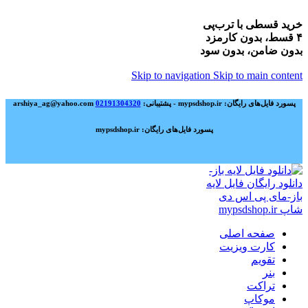
خرید قسطی با ترب‌پی
۴ قسط، بدون کارمزد
بدون ضامن، بدون سود
Skip to navigation
Skip to main content
پسورد فایل‌های رایگان: mypsdshop.ir - پشتیبانی: arshiya_ag@yahoo.com
02191304320
پسورد فایل‌های رایگان: mypsdshop.ir
صفحه اصلی
کارت ویزیت
تقویم
بنر
تراکت
موکاپ