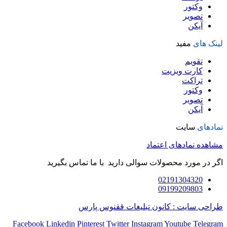
وکتور
تصویر
آیکن
لینک های
مفید
تقویم
کارت ویزیت
تراکت
وکتور
تصویر
آیکن
نمادهای
سایت
مشاهده نمادهای اعتماد
اگر در مورد محصولات سوالی دارید با ما تماس بگیرید
02191304320
09199209803
طراحی سایت : کانون تبلیغات ققنوس پارس
Facebook
Linkedin
Pinterest
Twitter
Instagram
Youtube
Telegram