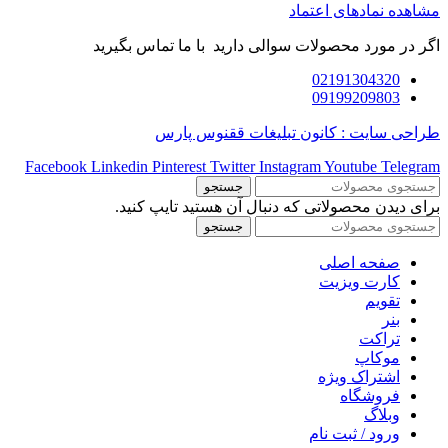
مشاهده نمادهای اعتماد
اگر در مورد محصولات سوالی دارید با ما تماس بگیرید
02191304320
09199209803
طراحی سایت : کانون تبلیغات ققنوس پارس
Facebook
Linkedin
Pinterest
Twitter
Instagram
Youtube
Telegram
جستجو
برای دیدن محصولاتی که دنبال آن هستید تایپ کنید.
جستجو
صفحه اصلی
کارت ویزیت
تقویم
بنر
تراکت
موکاپ
اشتراک ویژه
فروشگاه
وبلاگ
ورود / ثبت نام