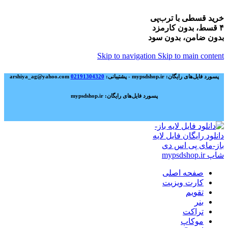
خرید قسطی با ترب‌پی
۴ قسط، بدون کارمزد
بدون ضامن، بدون سود
Skip to navigation
Skip to main content
پسورد فایل‌های رایگان: mypsdshop.ir - پشتیبانی: arshiya_ag@yahoo.com
02191304320
پسورد فایل‌های رایگان: mypsdshop.ir
صفحه اصلی
کارت ویزیت
تقویم
بنر
تراکت
موکاپ