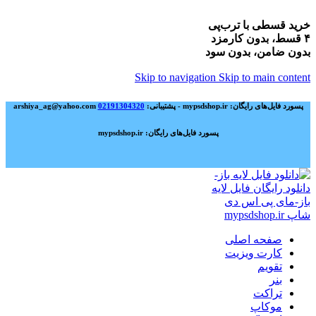
خرید قسطی با ترب‌پی
۴ قسط، بدون کارمزد
بدون ضامن، بدون سود
Skip to navigation
Skip to main content
پسورد فایل‌های رایگان: mypsdshop.ir - پشتیبانی: arshiya_ag@yahoo.com
02191304320
پسورد فایل‌های رایگان: mypsdshop.ir
صفحه اصلی
کارت ویزیت
تقویم
بنر
تراکت
موکاپ