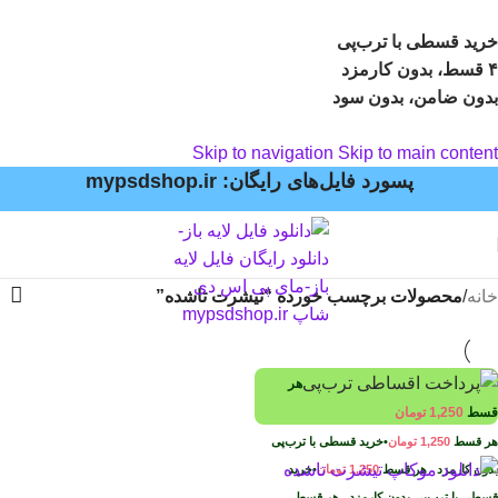
خرید قسطی با ترب‌پی
۴ قسط، بدون کارمزد
بدون ضامن، بدون سود
Skip to navigation
Skip to main content
پسورد فایل‌های رایگان: mypsdshop.ir
خانه
/
محصولات برچسب خورده “تیشرت تاشده”
هر
قسط
1,250
تومان
هر قسط
1,250
تومان
•
خرید قسطی با ترب‌پی
بدون کارمزد
هر قسط
1,250
تومان
•
خرید
قسطی با ترب‌پی بدون کارمزد
هر قسط