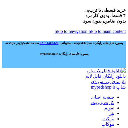
خرید قسطی با ترب‌پی
۴ قسط، بدون کارمزد
بدون ضامن، بدون سود
Skip to navigation
Skip to main content
پسورد فایل‌های رایگان: mypsdshop.ir - پشتیبانی: arshiya_ag@yahoo.com
02191304320
پسورد فایل‌های رایگان: mypsdshop.ir
صفحه اصلی
کارت ویزیت
تقویم
بنر
تراکت
موکاپ