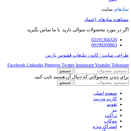
نمادهای
سایت
مشاهده نمادهای اعتماد
اگر در مورد محصولات سوالی دارید با ما تماس بگیرید
02191304320
09199209803
طراحی سایت : کانون تبلیغات ققنوس پارس
Facebook
Linkedin
Pinterest
Twitter
Instagram
Youtube
Telegram
جستجو
برای دیدن محصولاتی که دنبال آن هستید تایپ کنید.
جستجو
صفحه اصلی
کارت ویزیت
تقویم
بنر
تراکت
موکاپ
اشتراک ویژه