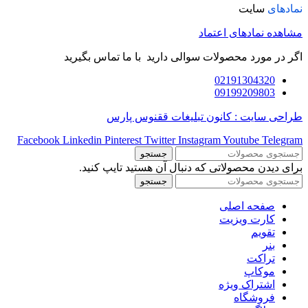
نمادهای
سایت
مشاهده نمادهای اعتماد
اگر در مورد محصولات سوالی دارید با ما تماس بگیرید
02191304320
09199209803
طراحی سایت : کانون تبلیغات ققنوس پارس
Facebook
Linkedin
Pinterest
Twitter
Instagram
Youtube
Telegram
جستجو
برای دیدن محصولاتی که دنبال آن هستید تایپ کنید.
جستجو
صفحه اصلی
کارت ویزیت
تقویم
بنر
تراکت
موکاپ
اشتراک ویژه
فروشگاه