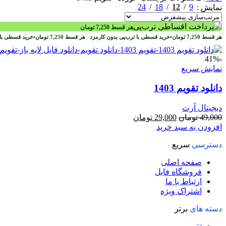
24
18
12
9
نمایش
هر قسط
7,250
تومان
هر قسط
7,250
تومان
•
خرید قسطی با ترب‌پی بدون کارمزد
هر قسط
7,250
تومان
•
خرید قسطی با 
-41%
نمایش سریع
دانلود تقویم 1403
دیجیتال آرت
قیمت
قیمت
49,000
تومان
29,000
تومان
اصلی
فعلی
افزودن به سبد خرید
49,000 تومان
29,000 تومان
دسترسی
سریع
بود.
است.
صفحه اصلی
فروشگاه فایل
ارتباط با ما
اشتراک ویژه
دسته های
برتر