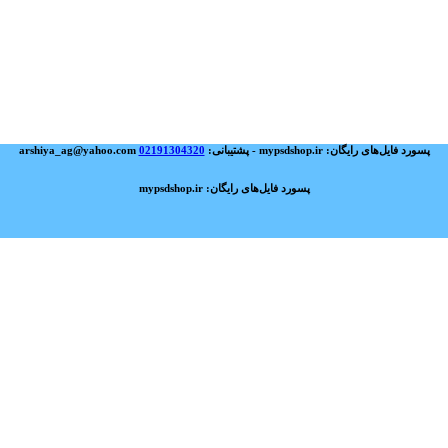
پسورد فایل‌های رایگان: mypsdshop.ir - پشتیبانی: arshiya_ag@yahoo.com
02191304320
پسورد فایل‌های رایگان: mypsdshop.ir