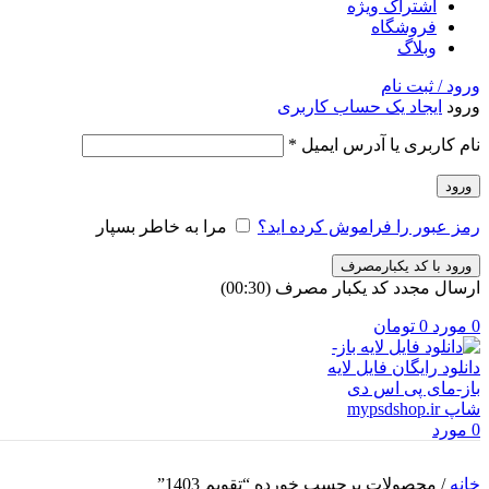
اشتراک ویژه
فروشگاه
وبلاگ
ورود / ثبت نام
ورود
ایجاد یک حساب کاربری
الزامی
نام کاربری یا آدرس ایمیل
*
ورود
رمز عبور را فراموش کرده اید؟
مرا به خاطر بسپار
ورود با کد یکبارمصرف
ارسال مجدد کد یکبار مصرف
(00:
30
)
0
مورد
0
تومان
0
مورد
خانه
/
محصولات برچسب خورده “تقویم 1403”