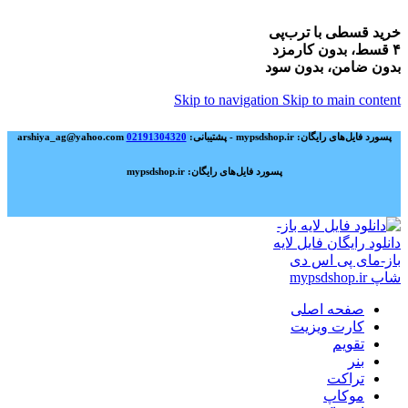
خرید قسطی با ترب‌پی
۴ قسط، بدون کارمزد
بدون ضامن، بدون سود
Skip to navigation
Skip to main content
پسورد فایل‌های رایگان: mypsdshop.ir - پشتیبانی: arshiya_ag@yahoo.com
02191304320
پسورد فایل‌های رایگان: mypsdshop.ir
صفحه اصلی
کارت ویزیت
تقویم
بنر
تراکت
موکاپ