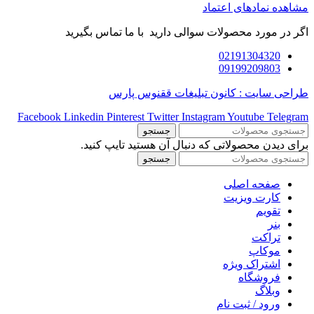
مشاهده نمادهای اعتماد
اگر در مورد محصولات سوالی دارید با ما تماس بگیرید
02191304320
09199209803
طراحی سایت : کانون تبلیغات ققنوس پارس
Facebook
Linkedin
Pinterest
Twitter
Instagram
Youtube
Telegram
جستجو
برای دیدن محصولاتی که دنبال آن هستید تایپ کنید.
جستجو
صفحه اصلی
کارت ویزیت
تقویم
بنر
تراکت
موکاپ
اشتراک ویژه
فروشگاه
وبلاگ
ورود / ثبت نام