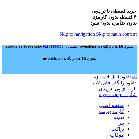
خرید قسطی با ترب‌پی
۴ قسط، بدون کارمزد
بدون ضامن، بدون سود
Skip to navigation
Skip to main content
پسورد فایل‌های رایگان: mypsdshop.ir - پشتیبانی: arshiya_ag@yahoo.com
02191304320
پسورد فایل‌های رایگان: mypsdshop.ir
صفحه اصلی
کارت ویزیت
تقویم
بنر
تراکت
موکاپ