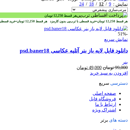
24
18
12
9
نمایش
هر قسط
12,250
تومان
هر قسط
12,250
تومان
•
خرید قسطی با ترب‌پی بدون کارمزد
هر قسط
12,250
تومان
•
خرید قسطی 
-51%
نمایش سریع
دانلود فایل لایه باز بنر آتلیه عکاسی psd.baner18
بنر
قیمت
قیمت
99,000
تومان
49,000
تومان
اصلی
فعلی
افزودن به سبد خرید
99,000 تومان
49,000 تومان
دسترسی
سریع
بود.
است.
صفحه اصلی
فروشگاه فایل
ارتباط با ما
اشتراک ویژه
دسته های
برتر