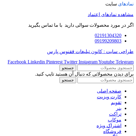
نمادهای
سایت
مشاهده نمادهای اعتماد
اگر در مورد محصولات سوالی دارید با ما تماس بگیرید
02191304320
09199209803
طراحی سایت : کانون تبلیغات ققنوس پارس
Facebook
Linkedin
Pinterest
Twitter
Instagram
Youtube
Telegram
جستجو
برای دیدن محصولاتی که دنبال آن هستید تایپ کنید.
جستجو
صفحه اصلی
کارت ویزیت
تقویم
بنر
تراکت
موکاپ
اشتراک ویژه
فروشگاه