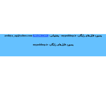
پسورد فایل‌های رایگان: mypsdshop.ir - پشتیبانی: arshiya_ag@yahoo.com
02191304320
پسورد فایل‌های رایگان: mypsdshop.ir