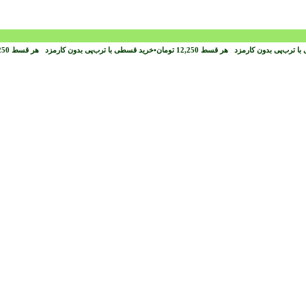
با ترب‌پی بدون کارمزد
هر قسط
12,250
تومان
•
خرید قسطی با ترب‌پی بدون کارمزد
هر قسط
250