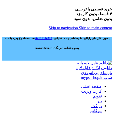
خرید قسطی با ترب‌پی
۴ قسط، بدون کارمزد
بدون ضامن، بدون سود
Skip to navigation
Skip to main content
پسورد فایل‌های رایگان: mypsdshop.ir - پشتیبانی: arshiya_ag@yahoo.com
02191304320
پسورد فایل‌های رایگان: mypsdshop.ir
صفحه اصلی
کارت ویزیت
تقویم
بنر
تراکت
موکاپ