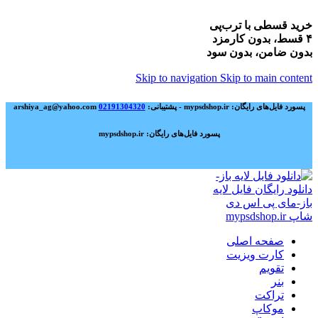
خرید قسطی با ترب‌پی
۴ قسط، بدون کارمزد
بدون ضامن، بدون سود
Skip to navigation
Skip to main content
پسورد فایل‌های رایگان: mypsdshop.ir - پشتیبانی: arshiya_ag@yahoo.com
02191304320
پسورد فایل‌های رایگان: mypsdshop.ir
صفحه اصلی
کارت ویزیت
تقویم
بنر
تراکت
موکاپ