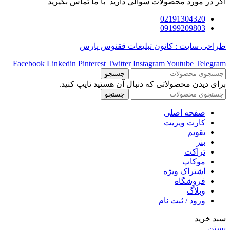
اگر در مورد محصولات سوالی دارید با ما تماس بگیرید
02191304320
09199209803
طراحی سایت : کانون تبلیغات ققنوس پارس
Facebook
Linkedin
Pinterest
Twitter
Instagram
Youtube
Telegram
جستجو
برای دیدن محصولاتی که دنبال آن هستید تایپ کنید.
جستجو
صفحه اصلی
کارت ویزیت
تقویم
بنر
تراکت
موکاپ
اشتراک ویژه
فروشگاه
وبلاگ
ورود / ثبت نام
سبد خرید
بستن