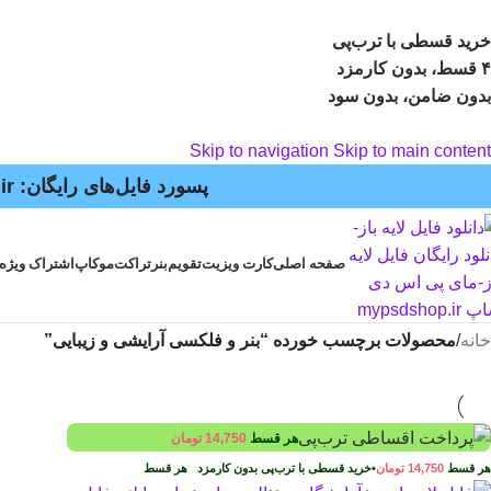
خرید قسطی با ترب‌پی
۴ قسط، بدون کارمزد
بدون ضامن، بدون سود
Skip to navigation
Skip to main content
پسورد فایل‌های رایگان: mypsdshop.ir - پشتیبانی: arshiya_ag@yahoo.com
صفحه اصلی
کارت ویزیت
تقویم
بنر
تراکت
موکاپ
اشتراک ویژه
خانه
/
محصولات برچسب خورده “بنر و فلکسی آرایشی و زیبایی”
هر قسط
14,750
تومان
هر قسط
14,750
تومان
•
خرید قسطی با ترب‌پی بدون کارمزد
هر قسط