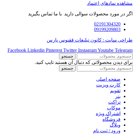
مشاهده نمادهای اعتماد
اگر در مورد محصولات سوالی دارید با ما تماس بگیرید
02191304320
09199209803
طراحی سایت : کانون تبلیغات ققنوس پارس
Facebook
Linkedin
Pinterest
Twitter
Instagram
Youtube
Telegram
جستجو
برای دیدن محصولاتی که دنبال آن هستید تایپ کنید.
جستجو
صفحه اصلی
کارت ویزیت
تقویم
بنر
تراکت
موکاپ
اشتراک ویژه
فروشگاه
وبلاگ
ورود / ثبت نام