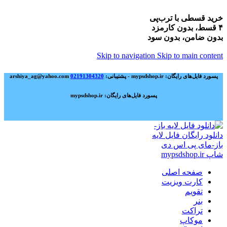
خرید قسطی با ترب‌پی
۴ قسط، بدون کارمزد
بدون ضامن، بدون سود
Skip to navigation
Skip to main content
پسورد فایل‌های رایگان: mypsdshop.ir - پشتیبانی: arshiya_ag@yahoo.com
02191304320
پسورد فایل‌های رایگان: mypsdshop.ir
صفحه اصلی
کارت ویزیت
تقویم
بنر
تراکت
موکاپ