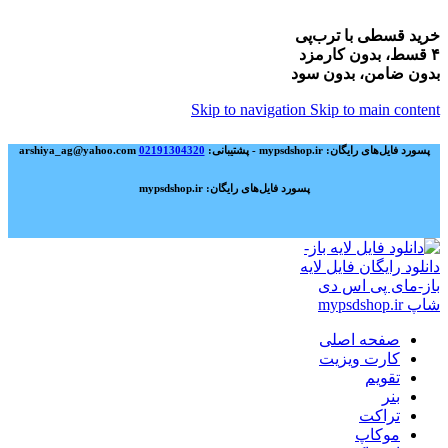
خرید قسطی با ترب‌پی
۴ قسط، بدون کارمزد
بدون ضامن، بدون سود
Skip to navigation
Skip to main content
پسورد فایل‌های رایگان: mypsdshop.ir - پشتیبانی: arshiya_ag@yahoo.com
02191304320
پسورد فایل‌های رایگان: mypsdshop.ir
صفحه اصلی
کارت ویزیت
تقویم
بنر
تراکت
موکاپ