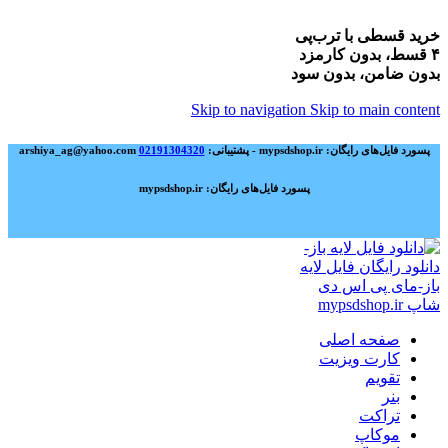
خرید قسطی با ترب‌پی
۴ قسط، بدون کارمزد
بدون ضامن، بدون سود
Skip to navigation
Skip to main content
پسورد فایل‌های رایگان: mypsdshop.ir - پشتیبانی: arshiya_ag@yahoo.com
02191304320
پسورد فایل‌های رایگان: mypsdshop.ir
صفحه اصلی
کارت ویزیت
تقویم
بنر
تراکت
موکاپ