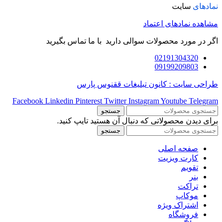
نمادهای
سایت
مشاهده نمادهای اعتماد
اگر در مورد محصولات سوالی دارید با ما تماس بگیرید
02191304320
09199209803
طراحی سایت : کانون تبلیغات ققنوس پارس
Facebook
Linkedin
Pinterest
Twitter
Instagram
Youtube
Telegram
جستجو
برای دیدن محصولاتی که دنبال آن هستید تایپ کنید.
جستجو
صفحه اصلی
کارت ویزیت
تقویم
بنر
تراکت
موکاپ
اشتراک ویژه
فروشگاه