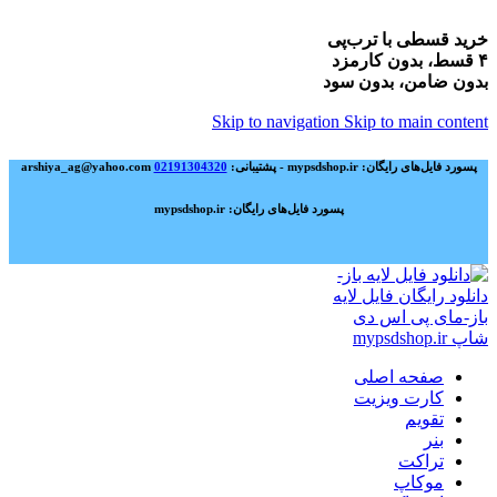
خرید قسطی با ترب‌پی
۴ قسط، بدون کارمزد
بدون ضامن، بدون سود
Skip to navigation
Skip to main content
پسورد فایل‌های رایگان: mypsdshop.ir - پشتیبانی: arshiya_ag@yahoo.com
02191304320
پسورد فایل‌های رایگان: mypsdshop.ir
صفحه اصلی
کارت ویزیت
تقویم
بنر
تراکت
موکاپ