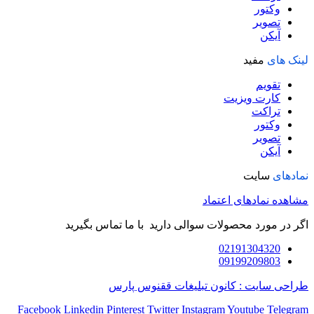
وکتور
تصویر
آیکن
لینک های
مفید
تقویم
کارت ویزیت
تراکت
وکتور
تصویر
آیکن
نمادهای
سایت
مشاهده نمادهای اعتماد
اگر در مورد محصولات سوالی دارید با ما تماس بگیرید
02191304320
09199209803
طراحی سایت : کانون تبلیغات ققنوس پارس
Facebook
Linkedin
Pinterest
Twitter
Instagram
Youtube
Telegram