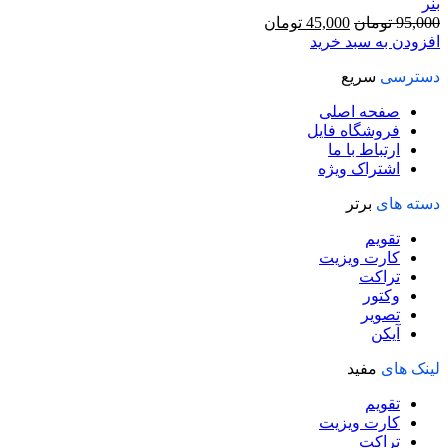
بنر
قیمت
قیمت
95,000
تومان
45,000
تومان
اصلی
فعلی
افزودن به سبد خرید
95,000 تومان
45,000 تومان
دسترسی
سریع
بود.
است.
صفحه اصلی
فروشگاه فایل
ارتباط با ما
اشتراک ویژه
دسته های
برتر
تقویم
کارت ویزیت
تراکت
وکتور
تصویر
آیکن
لینک های
مفید
تقویم
کارت ویزیت
تراکت