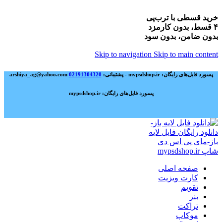
خرید قسطی با ترب‌پی
۴ قسط، بدون کارمزد
بدون ضامن، بدون سود
Skip to navigation
Skip to main content
پسورد فایل‌های رایگان: mypsdshop.ir - پشتیبانی: arshiya_ag@yahoo.com
02191304320
پسورد فایل‌های رایگان: mypsdshop.ir
صفحه اصلی
کارت ویزیت
تقویم
بنر
تراکت
موکاپ