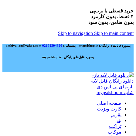
خرید قسطی با ترب‌پی
۴ قسط، بدون کارمزد
بدون ضامن، بدون سود
Skip to navigation
Skip to main content
پسورد فایل‌های رایگان: mypsdshop.ir - پشتیبانی: arshiya_ag@yahoo.com
02191304320
پسورد فایل‌های رایگان: mypsdshop.ir
صفحه اصلی
کارت ویزیت
تقویم
بنر
تراکت
موکاپ