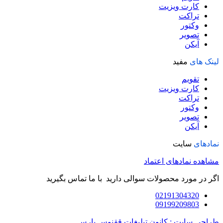
کارت ویزیت
تراکت
وکتور
تصویر
آیکن
لینک های
مفید
تقویم
کارت ویزیت
تراکت
وکتور
تصویر
آیکن
نمادهای
سایت
مشاهده نمادهای اعتماد
اگر در مورد محصولات سوالی دارید با ما تماس بگیرید
02191304320
09199209803
طراحی سایت : کانون تبلیغات ققنوس پارس