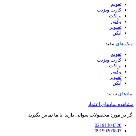
تقویم
کارت ویزیت
تراکت
وکتور
تصویر
آیکن
لینک های
مفید
تقویم
کارت ویزیت
تراکت
وکتور
تصویر
آیکن
نمادهای
سایت
مشاهده نمادهای اعتماد
اگر در مورد محصولات سوالی دارید با ما تماس بگیرید
02191304320
09199209803