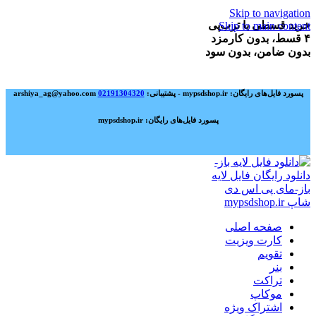
Skip to navigation
خرید قسطی با ترب‌پی
Skip to main content
۴ قسط، بدون کارمزد
بدون ضامن، بدون سود
پسورد فایل‌های رایگان: mypsdshop.ir - پشتیبانی: arshiya_ag@yahoo.com
02191304320
پسورد فایل‌های رایگان: mypsdshop.ir
صفحه اصلی
کارت ویزیت
تقویم
بنر
تراکت
موکاپ
اشتراک ویژه