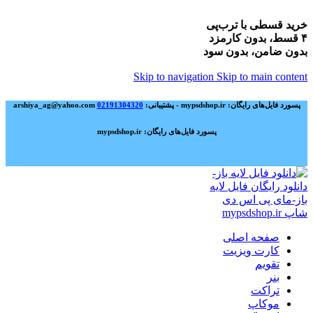
خرید قسطی با ترب‌پی
۴ قسط، بدون کارمزد
بدون ضامن، بدون سود
Skip to navigation
Skip to main content
پسورد فایل‌های رایگان: mypsdshop.ir - پشتیبانی: arshiya_ag@yahoo.com
02191304320
پسورد فایل‌های رایگان: mypsdshop.ir
صفحه اصلی
کارت ویزیت
تقویم
بنر
تراکت
موکاپ