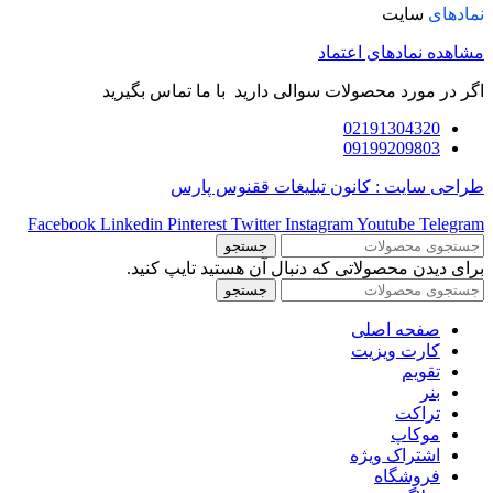
نمادهای
سایت
مشاهده نمادهای اعتماد
اگر در مورد محصولات سوالی دارید با ما تماس بگیرید
02191304320
09199209803
طراحی سایت : کانون تبلیغات ققنوس پارس
Facebook
Linkedin
Pinterest
Twitter
Instagram
Youtube
Telegram
جستجو
برای دیدن محصولاتی که دنبال آن هستید تایپ کنید.
جستجو
صفحه اصلی
کارت ویزیت
تقویم
بنر
تراکت
موکاپ
اشتراک ویژه
فروشگاه