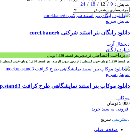
24
18
12
9
نمایش
نمایش سریع
دانلود رایگان بنر استند شرکتی corel.baner6
دیجیتال آرت
دانلود رایگان
هر قسط
1,250
تومان
هر قسط
1,250
تومان
•
خرید قسطی با ترب‌پی بدون کارمزد
هر قسط
1,250
تومان
•
خرید قسطی با 
نمایش سریع
دانلود موکاپ بنر استند نمایشگاهی طرح کرافت mockup.stand3
موکاپ
5,000
تومان
افزودن به سبد خرید
دسترسی
سریع
صفحه اصلی