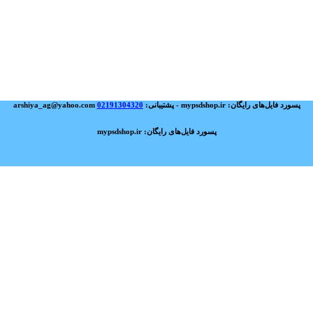
پسورد فایل‌های رایگان: mypsdshop.ir - پشتیبانی: arshiya_ag@yahoo.com
02191304320
پسورد فایل‌های رایگان: mypsdshop.ir