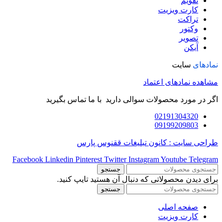
تقویم
کارت ویزیت
تراکت
وکتور
تصویر
آیکن
نمادهای
سایت
مشاهده نمادهای اعتماد
اگر در مورد محصولات سوالی دارید با ما تماس بگیرید
02191304320
09199209803
طراحی سایت : کانون تبلیغات ققنوس پارس
Facebook
Linkedin
Pinterest
Twitter
Instagram
Youtube
Telegram
جستجو
برای دیدن محصولاتی که دنبال آن هستید تایپ کنید.
جستجو
صفحه اصلی
کارت ویزیت