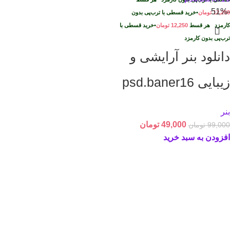
-51%
12,250
تومان
•
خرید قسطی با ترب‌پی بدون
کارمزد
هر قسط
12,250
تومان
•
خرید قسطی با
ترب‌پی بدون کارمزد
دانلود بنر آرایشی و
زیبایی psd.baner16
بنر
49,000
تومان
99,000
تومان
افزودن به سبد خرید