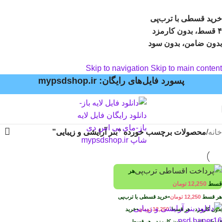
خرید قسطی با ترب‌پی
۴ قسط، بدون کارمزد
بدون ضامن، بدون سود
Skip to navigation
Skip to main content
پسورد فایل‌های رایگان: mypsdshop.ir
خانه
/
محصولات برچسب خورده “بنر آرایشی و زیبایی”
هر
قسط
12,250
تومان
هر قسط
12,250
تومان
•
خرید قسطی با ترب‌پی
بدون کارمزد
هر قسط
12,250
تومان
•
خرید
قسطی با ترب‌پی بدون کارمزد
هر قسط