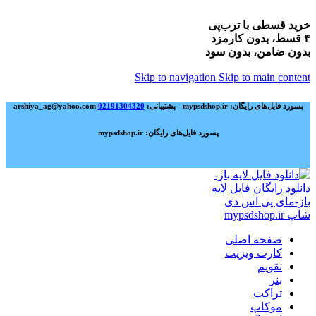
خرید قسطی با ترب‌پی
۴ قسط، بدون کارمزد
بدون ضامن، بدون سود
Skip to navigation
Skip to main content
پسورد فایل‌های رایگان: mypsdshop.ir - پشتیبانی: arshiya_ag@yahoo.com
02191304320
پسورد فایل‌های رایگان: mypsdshop.ir
صفحه اصلی
کارت ویزیت
تقویم
بنر
تراکت
موکاپ