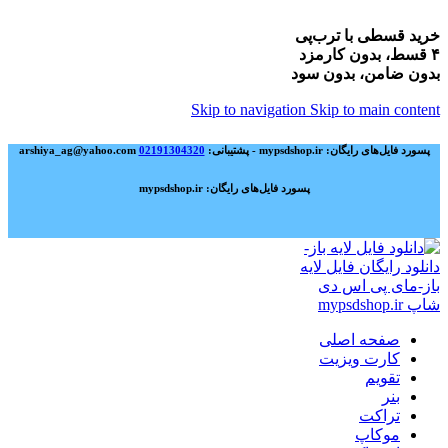
خرید قسطی با ترب‌پی
۴ قسط، بدون کارمزد
بدون ضامن، بدون سود
Skip to navigation
Skip to main content
پسورد فایل‌های رایگان: mypsdshop.ir - پشتیبانی: arshiya_ag@yahoo.com
02191304320
پسورد فایل‌های رایگان: mypsdshop.ir
صفحه اصلی
کارت ویزیت
تقویم
بنر
تراکت
موکاپ