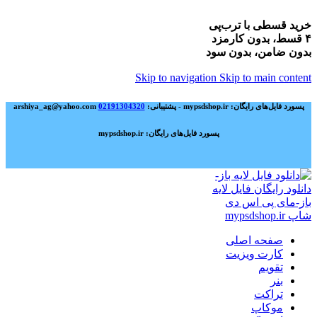
خرید قسطی با ترب‌پی
۴ قسط، بدون کارمزد
بدون ضامن، بدون سود
Skip to navigation
Skip to main content
پسورد فایل‌های رایگان: mypsdshop.ir - پشتیبانی: arshiya_ag@yahoo.com
02191304320
پسورد فایل‌های رایگان: mypsdshop.ir
صفحه اصلی
کارت ویزیت
تقویم
بنر
تراکت
موکاپ