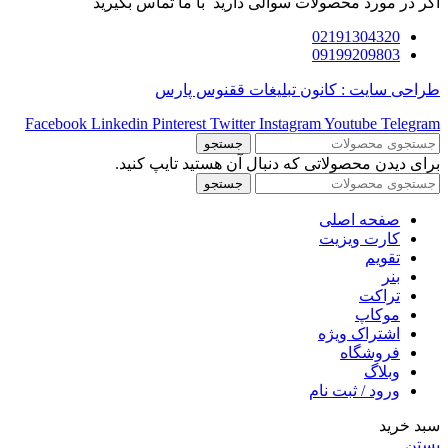
اگر در مورد محصولات سوالی دارید با ما تماس بگیرید
02191304320
09199209803
طراحی سایت : کانون تبلیغات ققنوس پارس
Facebook
Linkedin
Pinterest
Twitter
Instagram
Youtube
Telegram
جستجو
برای دیدن محصولاتی که دنبال آن هستید تایپ کنید.
جستجو
صفحه اصلی
کارت ویزیت
تقویم
بنر
تراکت
موکاپ
اشتراک ویژه
فروشگاه
وبلاگ
ورود / ثبت نام
سبد خرید
بستن