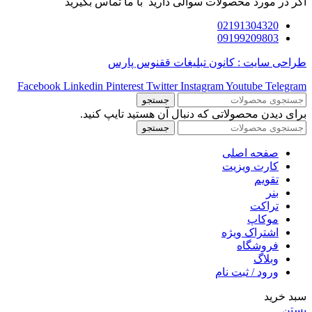
اگر در مورد محصولات سوالی دارید با ما تماس بگیرید
02191304320
09199209803
طراحی سایت : کانون تبلیغات ققنوس پارس
Facebook
Linkedin
Pinterest
Twitter
Instagram
Youtube
Telegram
جستجو
برای دیدن محصولاتی که دنبال آن هستید تایپ کنید.
جستجو
صفحه اصلی
کارت ویزیت
تقویم
بنر
تراکت
موکاپ
اشتراک ویژه
فروشگاه
وبلاگ
ورود / ثبت نام
سبد خرید
بستن