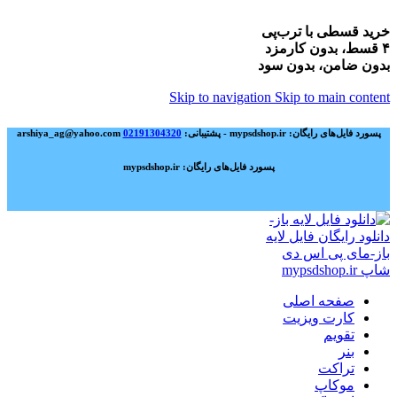
خرید قسطی با ترب‌پی
۴ قسط، بدون کارمزد
بدون ضامن، بدون سود
Skip to navigation
Skip to main content
پسورد فایل‌های رایگان: mypsdshop.ir - پشتیبانی: arshiya_ag@yahoo.com
02191304320
پسورد فایل‌های رایگان: mypsdshop.ir
صفحه اصلی
کارت ویزیت
تقویم
بنر
تراکت
موکاپ