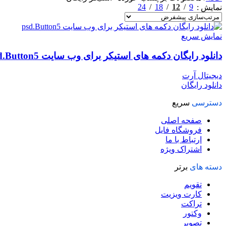
24
18
12
9
نمایش
نمایش سریع
دانلود رایگان دکمه های استیکر برای وب سایت psd.Button5
دیجیتال آرت
دانلود رایگان
دسترسی
سریع
صفحه اصلی
فروشگاه فایل
ارتباط با ما
اشتراک ویژه
دسته های
برتر
تقویم
کارت ویزیت
تراکت
وکتور
تصویر