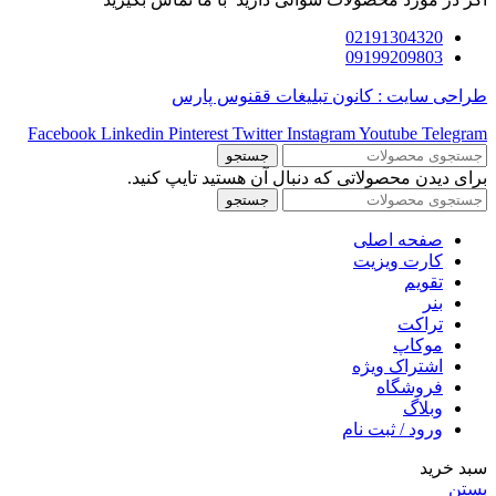
02191304320
09199209803
طراحی سایت : کانون تبلیغات ققنوس پارس
Facebook
Linkedin
Pinterest
Twitter
Instagram
Youtube
Telegram
جستجو
برای دیدن محصولاتی که دنبال آن هستید تایپ کنید.
جستجو
صفحه اصلی
کارت ویزیت
تقویم
بنر
تراکت
موکاپ
اشتراک ویژه
فروشگاه
وبلاگ
ورود / ثبت نام
سبد خرید
بستن