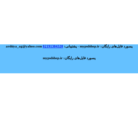
پسورد فایل‌های رایگان: mypsdshop.ir - پشتیبانی: arshiya_ag@yahoo.com
02191304320
پسورد فایل‌های رایگان: mypsdshop.ir