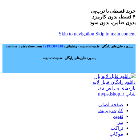
خرید قسطی با ترب‌پی
۴ قسط، بدون کارمزد
بدون ضامن، بدون سود
Skip to navigation
Skip to main content
پسورد فایل‌های رایگان: mypsdshop.ir - پشتیبانی: arshiya_ag@yahoo.com
02191304320
پسورد فایل‌های رایگان: mypsdshop.ir
صفحه اصلی
کارت ویزیت
تقویم
بنر
تراکت
موکاپ