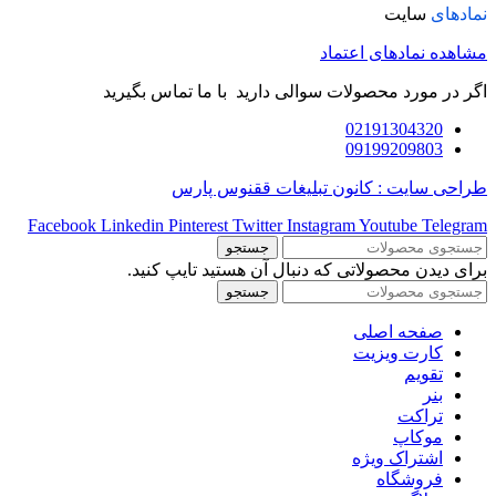
نمادهای
سایت
مشاهده نمادهای اعتماد
اگر در مورد محصولات سوالی دارید با ما تماس بگیرید
02191304320
09199209803
طراحی سایت : کانون تبلیغات ققنوس پارس
Facebook
Linkedin
Pinterest
Twitter
Instagram
Youtube
Telegram
جستجو
برای دیدن محصولاتی که دنبال آن هستید تایپ کنید.
جستجو
صفحه اصلی
کارت ویزیت
تقویم
بنر
تراکت
موکاپ
اشتراک ویژه
فروشگاه