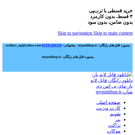
خرید قسطی با ترب‌پی
۴ قسط، بدون کارمزد
بدون ضامن، بدون سود
Skip to navigation
Skip to main content
پسورد فایل‌های رایگان: mypsdshop.ir - پشتیبانی: arshiya_ag@yahoo.com
02191304320
پسورد فایل‌های رایگان: mypsdshop.ir
صفحه اصلی
کارت ویزیت
تقویم
بنر
تراکت
موکاپ