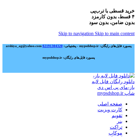
خرید قسطی با ترب‌پی
۴ قسط، بدون کارمزد
بدون ضامن، بدون سود
Skip to navigation
Skip to main content
پسورد فایل‌های رایگان: mypsdshop.ir - پشتیبانی: arshiya_ag@yahoo.com
02191304320
پسورد فایل‌های رایگان: mypsdshop.ir
صفحه اصلی
کارت ویزیت
تقویم
بنر
تراکت
موکاپ