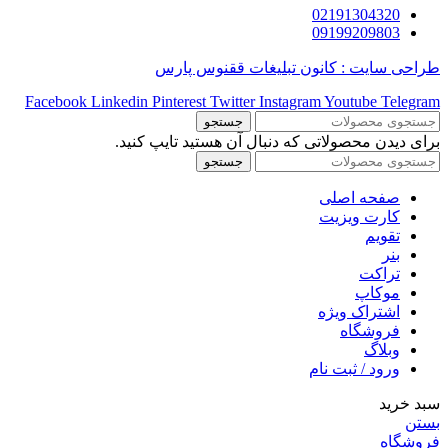
02191304320
09199209803
طراحی سایت : کانون تبلیغات ققنوس پارس
Facebook
Linkedin
Pinterest
Twitter
Instagram
Youtube
Telegram
جستجو
برای دیدن محصولاتی که دنبال آن هستید تایپ کنید.
جستجو
صفحه اصلی
کارت ویزیت
تقویم
بنر
تراکت
موکاپ
اشتراک ویژه
فروشگاه
وبلاگ
ورود / ثبت نام
سبد خرید
بستن
فروشگاه