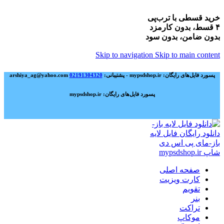
خرید قسطی با ترب‌پی
۴ قسط، بدون کارمزد
بدون ضامن، بدون سود
Skip to navigation
Skip to main content
پسورد فایل‌های رایگان: mypsdshop.ir - پشتیبانی: arshiya_ag@yahoo.com
02191304320
پسورد فایل‌های رایگان: mypsdshop.ir
صفحه اصلی
کارت ویزیت
تقویم
بنر
تراکت
موکاپ