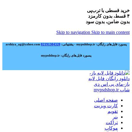
خرید قسطی با ترب‌پی
۴ قسط، بدون کارمزد
بدون ضامن، بدون سود
Skip to navigation
Skip to main content
پسورد فایل‌های رایگان: mypsdshop.ir - پشتیبانی: arshiya_ag@yahoo.com
02191304320
پسورد فایل‌های رایگان: mypsdshop.ir
صفحه اصلی
کارت ویزیت
تقویم
بنر
تراکت
موکاپ