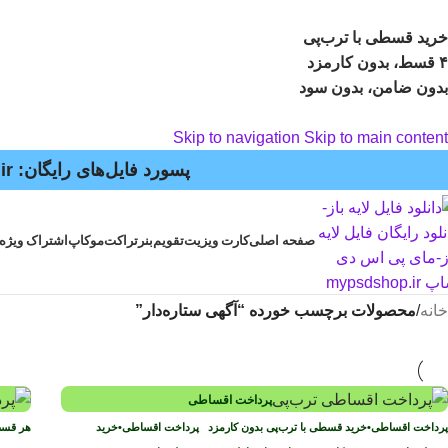
خرید قسطی با ترب‌پی
۴ قسط، بدون کارمزد
بدون ضامن، بدون سود
Skip to navigation
Skip to main content
پسورد فایل‌های رایگان: mypsdshop.ir - پشتیبانی: arshiya_ag@yahoo.com
صفحه اصلی
کارت ویزیت
تقویم
بنر
تراکت
موکاپ
اشتراک ویژه
خانه
/
محصولات برچسب خورده “آگهی ستاره‌دار”
پرداخت اقساطی
پرداخت اقساطی
•
خرید قسطی با ترب‌پی بدون کارمزد
پرداخت اقساطی
•
خرید
هر قس