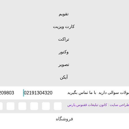
تقویم
کارت ویزیت
تراکت
وکتور
تصویر
آیکن
لات سوالی دارید با ما تماس بگیرید
209803
02191304320
راحی سایت : کانون تبلیغات ققنوس پارس
فروشگاه