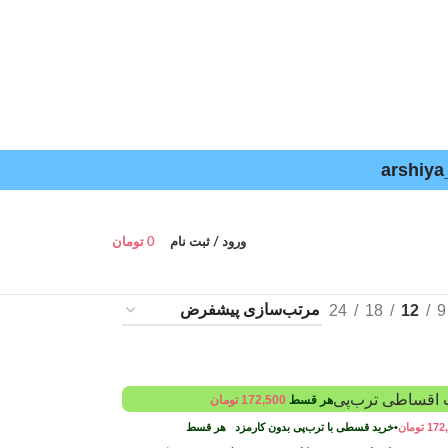
ورود / ثبت نام
0
تومان
24
18
12
9
هر قسط
172,500
تومان
172
تومان
•
خرید قسطی با ترب‌پی بدون کارمزد
هر قسط