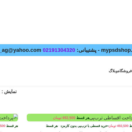
02191304320
فروشگاه
وبلاگ
نمایش
هر قسط
492,500
تومان
ط
492,500
تومان
•
خرید قسطی با ترب‌پی بدون کارمزد
هر قسط
هر قسط
,500