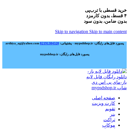
خرید قسطی با ترب‌پی
۴ قسط، بدون کارمزد
بدون ضامن، بدون سود
Skip to navigation
Skip to main content
پسورد فایل‌های رایگان: mypsdshop.ir - پشتیبانی: arshiya_ag@yahoo.com
02191304320
پسورد فایل‌های رایگان: mypsdshop.ir
صفحه اصلی
کارت ویزیت
تقویم
بنر
تراکت
موکاپ