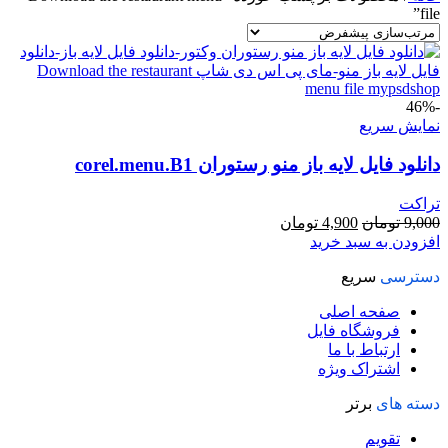
file”
-46%
نمایش سریع
دانلود فایل لایه باز منو رستوران corel.menu.B1
تراکت
قیمت
قیمت
9,000
تومان
4,900
تومان
اصلی
فعلی
افزودن به سبد خرید
9,000 تومان
4,900 تومان
دسترسی
سریع
بود.
است.
صفحه اصلی
فروشگاه فایل
ارتباط با ما
اشتراک ویژه
دسته های
برتر
تقویم