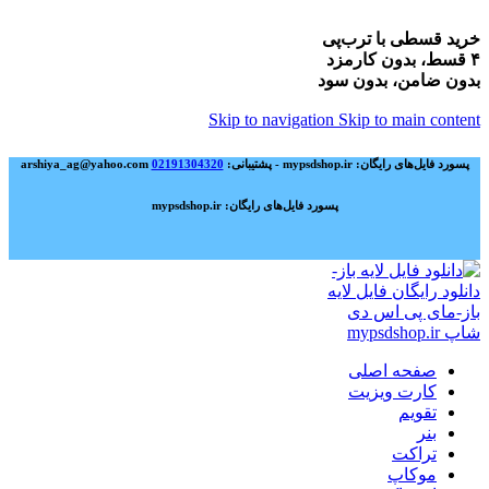
خرید قسطی با ترب‌پی
۴ قسط، بدون کارمزد
بدون ضامن، بدون سود
Skip to navigation
Skip to main content
پسورد فایل‌های رایگان: mypsdshop.ir - پشتیبانی: arshiya_ag@yahoo.com
02191304320
پسورد فایل‌های رایگان: mypsdshop.ir
صفحه اصلی
کارت ویزیت
تقویم
بنر
تراکت
موکاپ