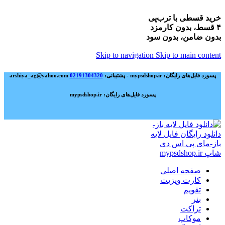
خرید قسطی با ترب‌پی
۴ قسط، بدون کارمزد
بدون ضامن، بدون سود
Skip to navigation
Skip to main content
پسورد فایل‌های رایگان: mypsdshop.ir - پشتیبانی: arshiya_ag@yahoo.com
02191304320
پسورد فایل‌های رایگان: mypsdshop.ir
صفحه اصلی
کارت ویزیت
تقویم
بنر
تراکت
موکاپ