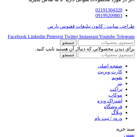
02191304320
09199209803
طراحی سایت : کانون تبلیغات ققنوس پارس
Facebook
Linkedin
Pinterest
Twitter
Instagram
Youtube
Telegram
جستجو
برای دیدن محصولاتی که دنبال آن هستید تایپ کنید.
جستجو
صفحه اصلی
کارت ویزیت
تقویم
بنر
تراکت
موکاپ
اشتراک ویژه
فروشگاه
وبلاگ
ورود / ثبت نام
سبد خرید
بستن