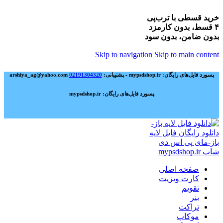
خرید قسطی با ترب‌پی
۴ قسط، بدون کارمزد
بدون ضامن، بدون سود
Skip to navigation
Skip to main content
پسورد فایل‌های رایگان: mypsdshop.ir - پشتیبانی: arshiya_ag@yahoo.com
02191304320
پسورد فایل‌های رایگان: mypsdshop.ir
صفحه اصلی
کارت ویزیت
تقویم
بنر
تراکت
موکاپ