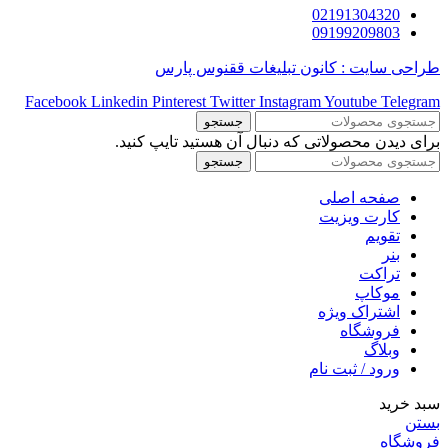
02191304320
09199209803
طراحی سایت : کانون تبلیغات ققنوس پارس
Facebook
Linkedin
Pinterest
Twitter
Instagram
Youtube
Telegram
جستجو
برای دیدن محصولاتی که دنبال آن هستید تایپ کنید.
جستجو
صفحه اصلی
کارت ویزیت
تقویم
بنر
تراکت
موکاپ
اشتراک ویژه
فروشگاه
وبلاگ
ورود / ثبت نام
سبد خرید
بستن
فروشگاه