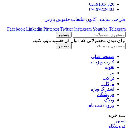
02191304320
09199209803
طراحی سایت : کانون تبلیغات ققنوس پارس
Facebook
Linkedin
Pinterest
Twitter
Instagram
Youtube
Telegram
جستجو
برای دیدن محصولاتی که دنبال آن هستید تایپ کنید.
جستجو
صفحه اصلی
کارت ویزیت
تقویم
بنر
تراکت
موکاپ
اشتراک ویژه
فروشگاه
وبلاگ
ورود / ثبت نام
سبد خرید
بستن
فروشگاه