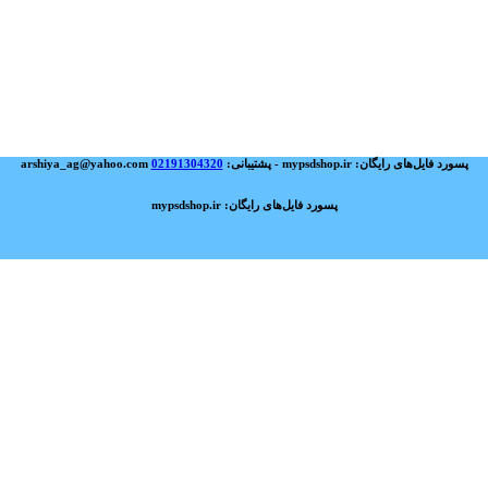
پسورد فایل‌های رایگان: mypsdshop.ir - پشتیبانی: arshiya_ag@yahoo.com
02191304320
پسورد فایل‌های رایگان: mypsdshop.ir