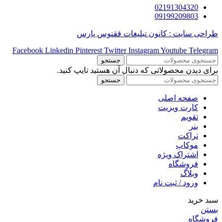
02191304320
09199209803
طراحی سایت : کانون تبلیغات ققنوس پارس
Facebook
Linkedin
Pinterest
Twitter
Instagram
Youtube
Telegram
جستجو
برای دیدن محصولاتی که دنبال آن هستید تایپ کنید.
جستجو
صفحه اصلی
کارت ویزیت
تقویم
بنر
تراکت
موکاپ
اشتراک ویژه
فروشگاه
وبلاگ
ورود / ثبت نام
سبد خرید
بستن
فروشگاه