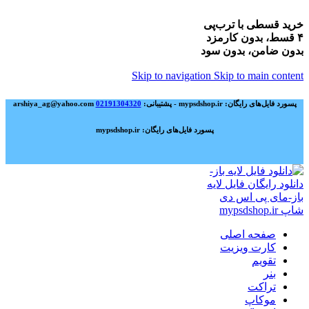
خرید قسطی با ترب‌پی
۴ قسط، بدون کارمزد
بدون ضامن، بدون سود
Skip to navigation
Skip to main content
پسورد فایل‌های رایگان: mypsdshop.ir - پشتیبانی: arshiya_ag@yahoo.com
02191304320
پسورد فایل‌های رایگان: mypsdshop.ir
صفحه اصلی
کارت ویزیت
تقویم
بنر
تراکت
موکاپ