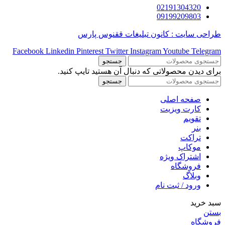
02191304320
09199209803
طراحی سایت : کانون تبلیغات ققنوس پارس
Facebook
Linkedin
Pinterest
Twitter
Instagram
Youtube
Telegram
جستجو
برای دیدن محصولاتی که دنبال آن هستید تایپ کنید.
جستجو
صفحه اصلی
کارت ویزیت
تقویم
بنر
تراکت
موکاپ
اشتراک ویژه
فروشگاه
وبلاگ
ورود / ثبت نام
سبد خرید
بستن
فروشگاه