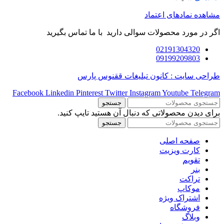
مشاهده نمادهای اعتماد
اگر در مورد محصولات سوالی دارید با ما تماس بگیرید
02191304320
09199209803
طراحی سایت : کانون تبلیغات ققنوس پارس
Facebook
Linkedin
Pinterest
Twitter
Instagram
Youtube
Telegram
جستجو
برای دیدن محصولاتی که دنبال آن هستید تایپ کنید.
جستجو
صفحه اصلی
کارت ویزیت
تقویم
بنر
تراکت
موکاپ
اشتراک ویژه
فروشگاه
وبلاگ