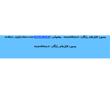
پسورد فایل‌های رایگان: mypsdshop.ir - پشتیبانی: arshiya_ag@yahoo.com
02191304320
پسورد فایل‌های رایگان: mypsdshop.ir