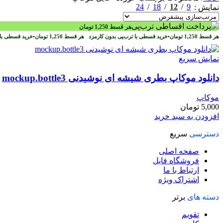
24
18
12
9
نمایش
هر قسط
1,250
تومان
هر قسط
1,250
تومان
•
خرید قسطی با ترب‌پی بدون کارمزد
هر قسط
1,250
تومان
•
خرید قسطی با 
نمایش سریع
دانلود موکاپ بطری شیشه ای نوشیدنی mockup.bottle3
موکاپ
5,000
تومان
افزودن به سبد خرید
دسترسی
سریع
صفحه اصلی
فروشگاه فایل
ارتباط با ما
اشتراک ویژه
دسته های
برتر
تقویم