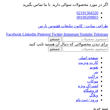
اگر در مورد محصولات سوالی دارید با ما تماس بگیرید
02191304320
09199209803
طراحی سایت : کانون تبلیغات ققنوس پارس
Facebook
Linkedin
Pinterest
Twitter
Instagram
Youtube
Telegram
جستجو
برای دیدن محصولاتی که دنبال آن هستید تایپ کنید.
جستجو
صفحه اصلی
کارت ویزیت
تقویم
بنر
تراکت
موکاپ
اشتراک ویژه
فروشگاه
وبلاگ
ورود / ثبت نام
سبد خرید