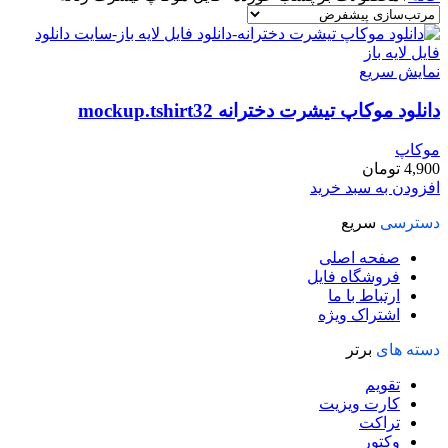
نمایش سریع
دانلود موکاپ تیشرت دخترانه mockup.tshirt32
موکاپ
4,900
تومان
افزودن به سبد خرید
دسترسی
سریع
صفحه اصلی
فروشگاه فایل
ارتباط با ما
اشتراک ویژه
دسته های
برتر
تقویم
کارت ویزیت
تراکت
وکتور