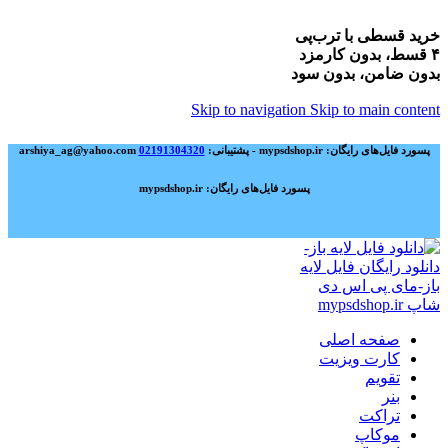
خرید قسطی با ترب‌پی
۴ قسط، بدون کارمزد
بدون ضامن، بدون سود
Skip to navigation
Skip to main content
پسورد فایل‌های رایگان: mypsdshop.ir - پشتیبانی: arshiya_ag@yahoo.com
02191304320
پسورد فایل‌های رایگان: mypsdshop.ir
صفحه اصلی
کارت ویزیت
تقویم
بنر
تراکت
موکاپ