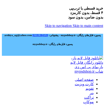
خرید قسطی با ترب‌پی
۴ قسط، بدون کارمزد
بدون ضامن، بدون سود
Skip to navigation
Skip to main content
پسورد فایل‌های رایگان: mypsdshop.ir - پشتیبانی: arshiya_ag@yahoo.com
02191304320
پسورد فایل‌های رایگان: mypsdshop.ir
صفحه اصلی
کارت ویزیت
تقویم
بنر
تراکت
موکاپ