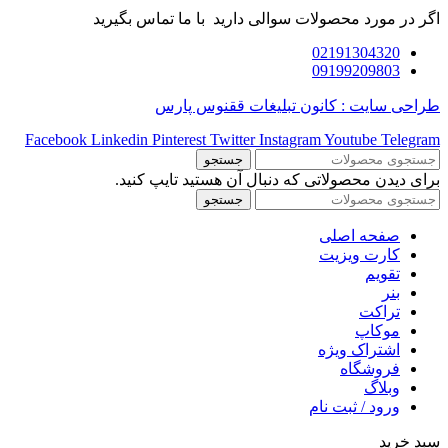
اگر در مورد محصولات سوالی دارید با ما تماس بگیرید
02191304320
09199209803
طراحی سایت : کانون تبلیغات ققنوس پارس
Facebook
Linkedin
Pinterest
Twitter
Instagram
Youtube
Telegram
جستجو
برای دیدن محصولاتی که دنبال آن هستید تایپ کنید.
جستجو
صفحه اصلی
کارت ویزیت
تقویم
بنر
تراکت
موکاپ
اشتراک ویژه
فروشگاه
وبلاگ
ورود / ثبت نام
سبد خرید