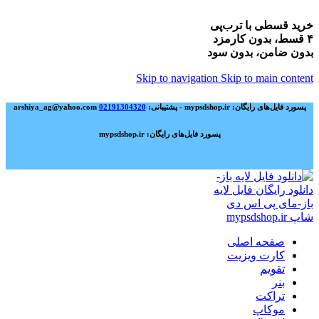
خرید قسطی با ترب‌پی
۴ قسط، بدون کارمزد
بدون ضامن، بدون سود
Skip to navigation
Skip to main content
پسورد فایل‌های رایگان: mypsdshop.ir - پشتیبانی: arshiya_ag@yahoo.com
02191304320
پسورد فایل‌های رایگان: mypsdshop.ir
صفحه اصلی
کارت ویزیت
تقویم
بنر
تراکت
موکاپ