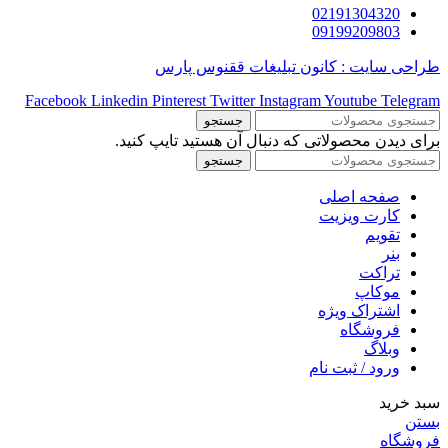
02191304320
09199209803
طراحی سایت : کانون تبلیغات ققنوس پارس
Facebook
Linkedin
Pinterest
Twitter
Instagram
Youtube
Telegram
جستجو
برای دیدن محصولاتی که دنبال آن هستید تایپ کنید.
جستجو
صفحه اصلی
کارت ویزیت
تقویم
بنر
تراکت
موکاپ
اشتراک ویژه
فروشگاه
وبلاگ
ورود / ثبت نام
سبد خرید
بستن
فروشگاه