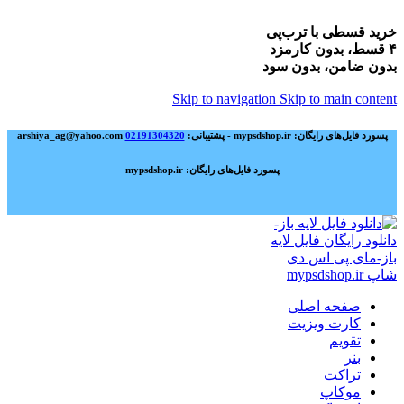
خرید قسطی با ترب‌پی
۴ قسط، بدون کارمزد
بدون ضامن، بدون سود
Skip to navigation
Skip to main content
پسورد فایل‌های رایگان: mypsdshop.ir - پشتیبانی: arshiya_ag@yahoo.com
02191304320
پسورد فایل‌های رایگان: mypsdshop.ir
صفحه اصلی
کارت ویزیت
تقویم
بنر
تراکت
موکاپ